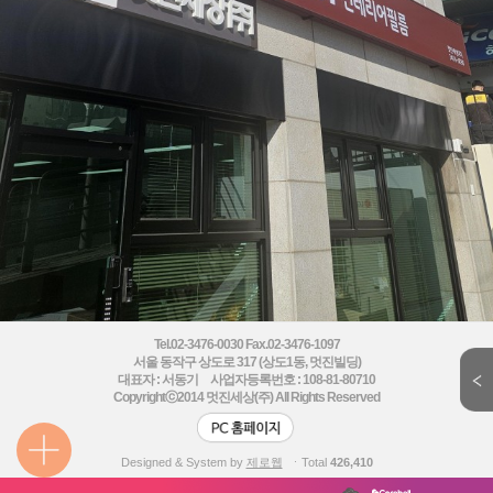
Tel.02-3476-0030 Fax.02-3476-1097
서울 동작구 상도로 317 (상도1동, 멋진빌딩)
대표자 : 서동기 사업자등록번호 : 108-81-80710
Copyrightⓒ2014
멋진세상(주) All Rights Reserved
Designed & System by
제로웹
ㆍTotal
426,410