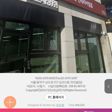
Tel.02-3476-0030 Fax.02-3476-1097
서울 동작구 상도로 317 (상도1동, 멋진빌딩)
대표자 : 서동기 사업자등록번호 : 108-81-80710
Copyrightⓒ2014
멋진세상(주) All Rights Reserved
Designed & System by
제로웹
ㆍTotal
426,521